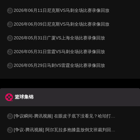
2026年06月11日尼克斯VS马刺全场比赛录像回放
2026年06月09日尼克斯VS马刺全场比赛录像回放
2026年05月31日广厦VS上海全场比赛录像回放
2026年05月31日雷霆VS马刺全场比赛录像回放
2026年05月29日马刺VS雷霆全场比赛录像回放
篮球集锦
[争议瞬间-腾讯视频] 在眼皮子底下没看见？哈珀打脸布里奇斯没吹福斯特给了个争球？
[争议-腾讯视频] 阿尔瓦拉多抱膝盖放倒文班裁判回看后没有升级维持原判