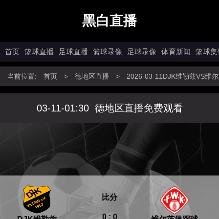
黑白直播
首页
篮球直播
足球直播
篮球录像
足球录像
体育新闻
篮球集
当前位置:
首页
>
德地区直播
>
2026-03-11DJK维勒兹V
03-11-01:30
德地区直播免费观看
比分
0 : 0