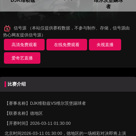
DJK维勒兹
维尔茨堡踢球
者
信号源 （本站仅提供赛程数据，不参与制作、存储，信号源由
热心网友提供信号源）
高清免费观看
在线免费观看
央视直播
爱奇艺直播
比赛介绍
【赛事名称】
DJK维勒兹VS维尔茨堡踢球者
【联赛名称】
德地区
【开赛时间】
2026-03-11 01:30:00
北京时间2026-03-11 01:30:00，德地区的一场精彩对决即将上演